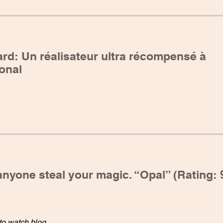
ard: Un réalisateur ultra récompensé à
ional
 anyone steal your magic. “Opal” (Rating: 
to watch blog