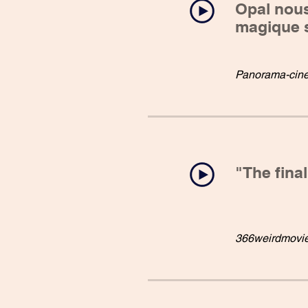
Opal nous
magique s
Panorama-cin
"The final
366weirdmovi