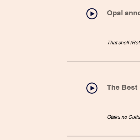
Opal anno
That shelf (Ro
The Best 
Otaku no Cultu