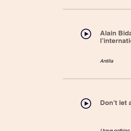
Alain Bid
l’internat
Antilla
Don’t let
I have nothing 