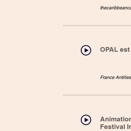
thecaribbeanc
OPAL est 
France Antille
Animation
Festival I