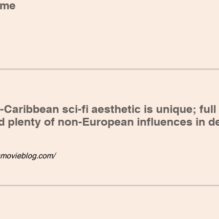
time
Caribbean sci-fi aesthetic is unique; full 
d plenty of non-European influences in d
smovieblog.com/