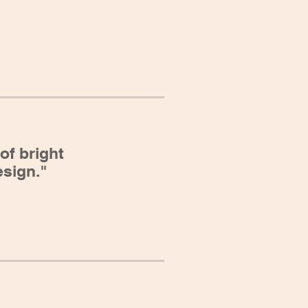
of bright
esign."