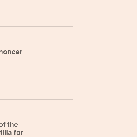
énoncer
of the
illa for