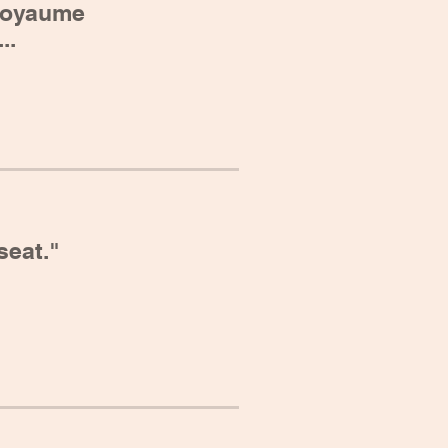
 royaume
..
seat."